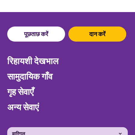
पूछताछ करें
दान करें
रिहायशी देखभाल
सामुदायिक गाँव
गृह सेवाएँ
अन्य सेवाएं
वारिगल