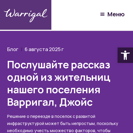
Общественный центр
Меню
Блог
Послушайте рассказ одной из жительниц нашего
поселения Варригал, Джойс
Откры
Блог
6 августа 2025 г
Послушайте рассказ
одной из жительниц
нашего поселения
Варригал, Джойс
Решение о переезде в поселок с развитой
инфраструктурой может быть непростым, поскольку
необходимо учесть множество факторов, чтобы