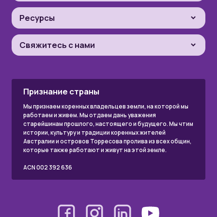
Ресурсы
Свяжитесь с нами
Признание страны
Мы признаем коренных владельцев земли, на которой мы
работаем и живем. Мы отдаем дань уважения
старейшинам прошлого, настоящего и будущего. Мы чтим
истории, культуру и традиции коренных жителей
Австралии и островов Торресова пролива из всех общин,
которые также работают и живут на этой земле.
ACN 002 392 636