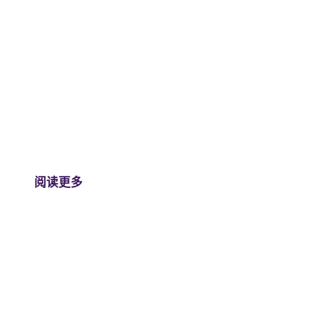
我们的人民
鼓舞人心的人
“诚实地生活，尽你所能做到最好——
你所能做的也就只有这些了。”
雷，82岁 | 沃里加尔居民
阅读更多
查看全部