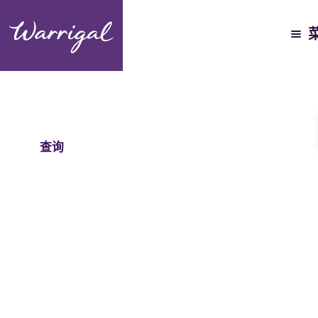
沃里加尔之路
在这里，您可以更深入地了解我们所说的“沃里加尔之道”的含
义……不妨看看我们是如何努力激励整整一代老年人拥有美好生
活的。.
查询
了解更多