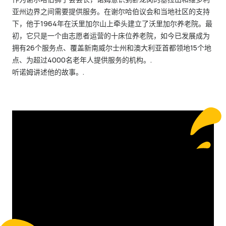
亚州边界之间需要提供服务。在谢尔哈伯议会和当地社区的支持
下，他于1964年在沃里加尔山上牵头建立了沃里加尔养老院。最
初，它只是一个由志愿者运营的十床位养老院，如今已发展成为
拥有26个服务点、覆盖新南威尔士州和澳大利亚首都领地15个地
点、为超过4000名老年人提供服务的机构。.
听诺姆讲述他的故事。.