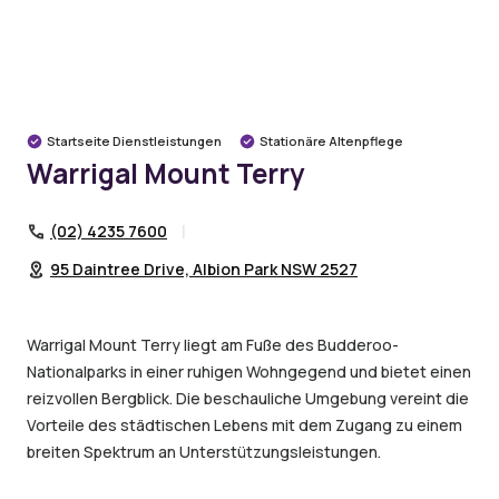
Warrigal-Gemeinden
Illawarra
Mount Terry
Warrigal Mount Terry
Startseite Dienstleistungen
Stationäre Altenpflege
Warrigal Mount Terry
(02) 4235 7600
95 Daintree Drive, Albion Park NSW 2527
Warrigal Mount Terry liegt am Fuße des Budderoo-
Nationalparks in einer ruhigen Wohngegend und bietet einen
reizvollen Bergblick. Die beschauliche Umgebung vereint die
Vorteile des städtischen Lebens mit dem Zugang zu einem
breiten Spektrum an Unterstützungsleistungen.