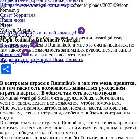
Запросить информацию
Пожертвовать
Присоединяйтесь к нашей команде!
Опыт Уорригала
Наши люди
Назад
Мэри
Житель Уоррига
Присоединяйтесь к нашей команде!
22 ноября 2023 г
Узнайте, что значит быть частью движения «Warrigal Way».
Мэри, социальный клиент Warrigal
В центре мы играем в Rummikub, и мне это очень нравится, но
Возможности
там также есть возможность заниматься рукоделием, играть в
Волонтер
карты… В общем, там есть всё, что нужно.
Запросить информацию
Пожертвовать
Поделиться статьей
Share
В центре мы играем в Rummikub, и мне это очень нравится,
но там также есть возможность заниматься рукоделием,
играть в карты… В общем, там есть всё, что нужно.
Команда Warrigal Social очень дружелюбная, заботливая и,
честно говоря, делает все возможное, чтобы помочь вам.
Мне очень нравятся автобусные поездки, места, которые мы
посещаем, всегда интересны, особенно пейзажи, которые мы
видим.
В центре мы также играем в Rummikub, что мне очень нравится,
но там также есть возможность заниматься рукоделием, играть в
карты, в общем, есть всё, что нужно.
Я не понимаю, почему кто-то мог бы быть недоволен тем, что