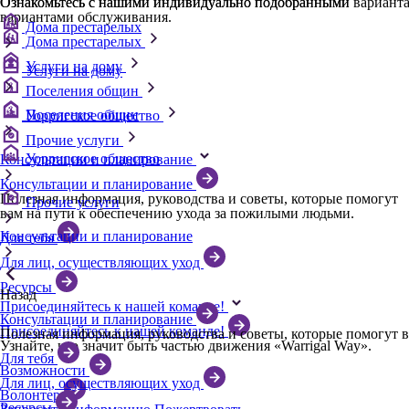
Ознакомьтесь с нашими индивидуально подобранными вариант
Ознакомьтесь с нашими индивидуально подобранными
вариантами обслуживания.
Дома престарелых
Дома престарелых
Услуги на дому
Услуги на дому
Поселения общин
Поселения общин
Уорригское общество
Прочие услуги
Уорригское общество
Консультации и планирование
Консультации и планирование
Полезная информация, руководства и советы, которые помогут
Прочие услуги
вам на пути к обеспечению ухода за пожилыми людьми.
Консультации и планирование
Для тебя
Для лиц, осуществляющих уход
Ресурсы
Назад
Присоединяйтесь к нашей команде!
Консультации и планирование
Присоединяйтесь к нашей команде!
Полезная информация, руководства и советы, которые помогут 
Узнайте, что значит быть частью движения «Warrigal Way».
Для тебя
Возможности
Для лиц, осуществляющих уход
Волонтер
Ресурсы