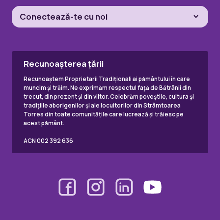
Conectează-te cu noi
Recunoașterea țării
Recunoaștem Proprietarii Tradiționali ai pământului în care
muncim și trăim. Ne exprimăm respectul față de Bătrânii din
trecut, din prezent și din viitor. Celebrăm poveștile, cultura și
tradițiile aborigenilor și ale locuitorilor din Strâmtoarea
Torres din toate comunitățile care lucrează și trăiesc pe
acest pământ.
ACN 002 392 636