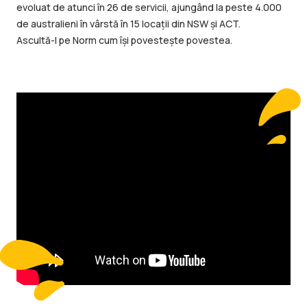
evoluat de atunci în 26 de servicii, ajungând la peste 4.000
de australieni în vârstă în 15 locații din NSW și ACT.
Ascultă-l pe Norm cum își povestește povestea.