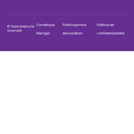
Constituția
Politica privind
Politica de
© Toate drepturile
rezervate
Warrigal
denunțătorii
confidențialitate