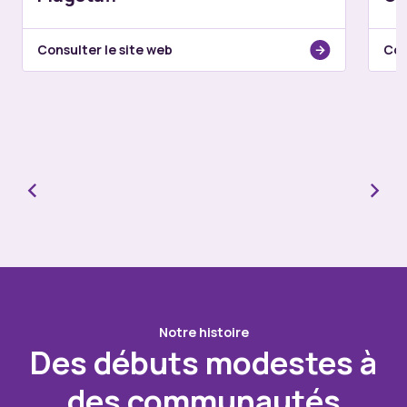
Consulter le site web
Con
Notre histoire
Des débuts modestes à
des communautés