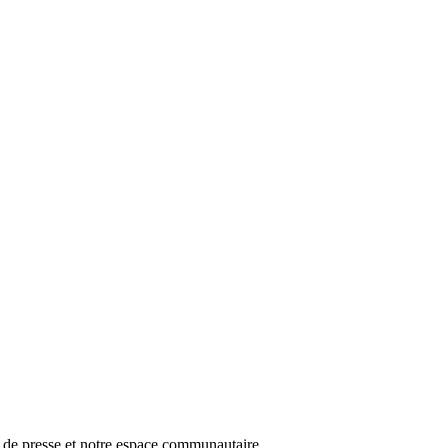
r de presse et notre espace communautaire.